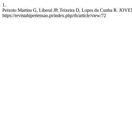
1.
Peixoto Martins G, Liberal JP, Teixeira D, Lopes da Cunha R. JOV
https://revistahipertensao.pt/index.php/rh/article/view/72